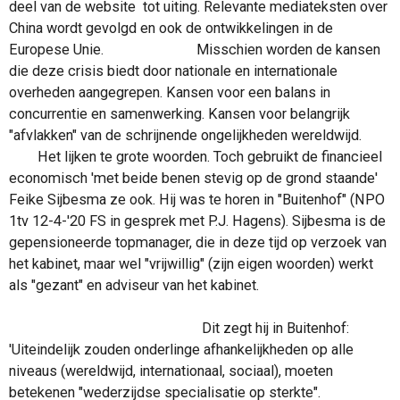
deel van de website tot uiting. Relevante mediateksten over
China wordt gevolgd en ook de ontwikkelingen in de
Europese Unie.
Misschien worden de kansen
die deze crisis biedt door nationale en internationale
overheden aangegrepen. Kansen voor een balans in
concurrentie en samenwerking. Kansen voor belangrijk
"afvlakken" van de schrijnende ongelijkheden wereldwijd.
Het lijken te grote woorden. Toch gebruikt de financieel
economisch 'met beide benen stevig op de grond staande'
Feike Sijbesma ze ook. Hij was te horen in "Buitenhof" (NPO
1tv 12-4-'20 FS in gesprek met P.J. Hagens). Sijbesma is de
gepensioneerde topmanager, die in deze tijd op verzoek van
het kabinet, maar wel "vrijwillig" (zijn eigen woorden) werkt
als "gezant" en adviseur van het kabinet.
Dit zegt hij in Buitenhof:
'Uiteindelijk zouden onderlinge afhankelijkheden op alle
niveaus (wereldwijd, internationaal, sociaal), moeten
betekenen "wederzijdse specialisatie op sterkte".