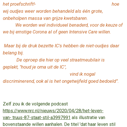
hoe
het proefschrift!-
wij oudjes weer worden behandeld als één grote,
onbeholpen massa van
grijze kwetsbaren.
We worden wel individueel benaderd, voor de keuze of
we bij ernstige Corona al of geen Intensive Care willen.
aar bij de druk bezette IC's hebben de niet-oudjes daar
M
belang bij.
De oproep
die hier op veel straatmeubilair is
"houd je oma uit de IC",
geplakt,
vind ik nogal
discriminerend, ook al is het ongetwijfeld goed bedoeld”.
Zelf zou ik de volgende podcast
https://www.nrc.nl/nieuws/2020/04/28/het-leven-
van-
truus-87-staat-stil-
a3997991
als illustratie van
bovenstaande willen aanhalen. De titel 'dat haar leven stil