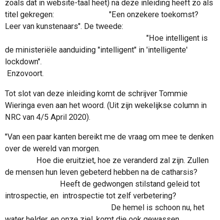
zoals dat in website-taal heet) na deze inleiding heeft zo als
titel gekregen: "Een onzekere toekomst?
Leer van kunstenaars". De tweede:
"
Hoe intelligent is
de ministeriële aanduiding "intelligent" in 'intelligente'
lockdown".
Enzovoort.
Tot slot van deze inleiding komt
de schrijver Tommie
Wieringa even aan het woord. (U
it zijn wekelijkse column in
NRC van
4/5 April 2020).
"Van een paar kanten bereikt me de vraag om mee te denken
over de wereld van morgen.
Hoe die eruitziet, hoe ze veranderd zal zijn. Zullen
de mensen hun leven gebeterd hebben
na de catharsis?
Heeft de gedwongen stilstand geleid tot
introspectie, en introspectie tot zelf verbetering?
De hemel is schoon nu, het
water helder, en onze ziel, komt die ook gewassen