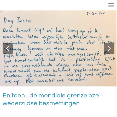
Ga
direct
naar
de
hoofdinhoud
En toen .. de mondiale grenzeloze
wederzijdse besmettingen