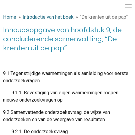
Ga
direct
Home
»
Introductie van het boek
»
"De krenten uit de pap"
naar
de
Inhoudsopgave van hoofdstuk 9, de
hoofdinhoud
concluderende samenvatting; “De
krenten uit de pap”
9.1 Tegenstrijdige waarnemingen als aanleiding voor eerste
onderzoekvragen
9.1.1 Bevestiging van eigen waarnemingen roepen
nieuwe onderzoekvragen op
9.2 Samenvattende onderzoeksvraag, de wijze van
onderzoeken en van de weergave van resultaten
9.2.1 De onderzoeksvraag